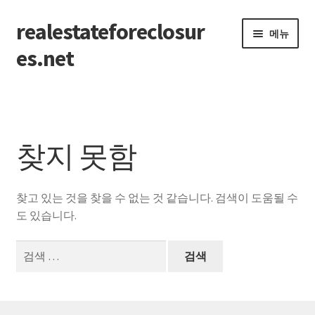
realestateforeclosur
탐
컨
메뉴
색
텐
es.net
으
츠
로
로
홈
건
건
너
너
뛰
뛰
찾지 못함
기
기
찾고 있는 것을 찾을 수 없는 것 같습니다. 검색이 도움될 수
도 있습니다.
검
색: